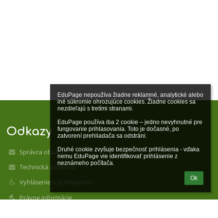
EduPage nepoužíva žiadne reklamné, analytické alebo 
iné súkromie ohrozujúce cookies. Žiadne cookies sa 
nezdieľajú s tretími stranami.

EduPage používa iba 2 cookie – jedno nevyhnutné pre 
Odkazy
fungovanie prihlasovania. Toto je dočasné, po 
zatvorení prehliadača sa odstráni.

Druhé cookie zvyšuje bezpečnosť prihlásenia - vďaka 
Správca obsahu
nemu EduPage vie identifikovať prihlásenie z 
neznámeho počítača.
Technická podpora
Ok
Vyhlásenie o prístupnosti
Právne informácie
Zásady ochrany osobných údajov