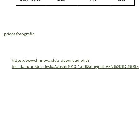
pridať fotografie
https://www.hrinova.sk/e_download.php?
file=data/uredni_deska/obsah1010_1.pdf&original=VZN%2