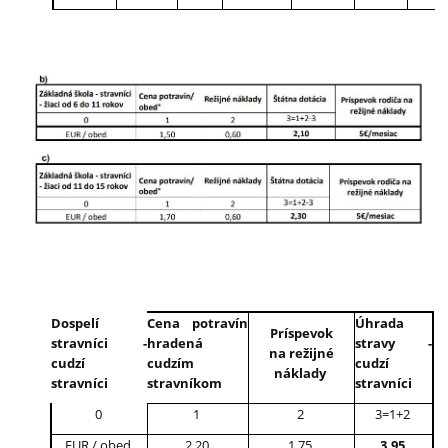
Dospelí
Cena potravín
Úhrada
Príspevok
stravníci -
hradená
stravy -
na režijné
cudzí
cudzím
cudzí
náklady
stravníci
stravníkom
stravníci
0
1
2
3=1+2
EUR / obed
2,20
1,75
3,95