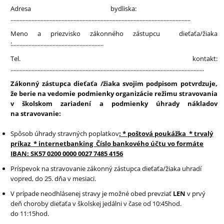
Adresa bydliska:
........................................................................................................................
Meno a priezvisko zákonného zástupcu dieťaťa/žiaka
:.............................................................
Tel. kontakt:
.................................................................................................................................
Zákonný zástupca dieťaťa /žiaka svojim podpisom potvrdzuje,
že berie na vedomie podmienky organizácie režimu stravovania
v školskom zariadení a podmienky úhrady nákladov
na stravovanie:
Spôsob úhrady stravných poplatkov
: * poštová poukážka * trvalý
príkaz * internetbanking Číslo bankového účtu vo formáte
IBAN: SK57 0200 0000 0027 7485 4156
Príspevok na stravovanie zákonný zástupca dieťaťa/žiaka uhradí
vopred, do 25. dňa v mesiaci.
V prípade neodhlásenej stravy je možné obed prevziať
LEN
v prvý
deň choroby dieťaťa v školskej jedálni v čase od 10:45hod.
do 11:15hod.