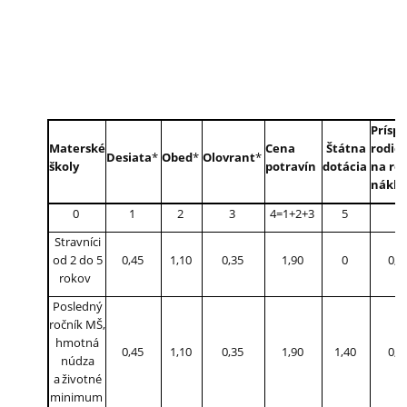
Prísp
Materské
Cena
Štátna
rodič
Desiata
*
Obed
*
Olovrant
*
školy
potravín
dotácia
na rež
nákla
0
1
2
3
4=1+2+3
5
6
Stravníci
od 2 do 5
0,45
1,10
0,35
1,90
0
0,5
rokov
Posledný
ročník MŠ,
hmotná
0,45
1,10
0,35
1,90
1,40
0,5
núdza
a životné
minimum