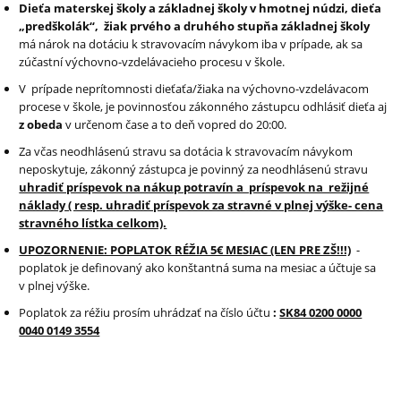
Dieťa materskej školy a základnej školy v hmotnej núdzi, dieťa
„predškolák“, žiak prvého a druhého stupňa základnej školy
má nárok na dotáciu k stravovacím návykom iba v prípade, ak sa
zúčastní výchovno-vzdelávacieho procesu v škole.
V prípade neprítomnosti dieťaťa/žiaka na výchovno-vzdelávacom
procese v škole, je povinnosťou zákonného zástupcu odhlásiť dieťa aj
z obeda
v určenom čase a to deň vopred do 20:00.
Za včas neodhlásenú stravu sa dotácia k stravovacím návykom
neposkytuje, zákonný zástupca je povinný za neodhlásenú stravu
uhradiť príspevok na nákup potravín a príspevok na režijné
náklady ( resp. uhradiť príspevok za stravné v plnej výške- cena
stravného lístka celkom).
UPOZORNENIE: POPLATOK RÉŽIA 5€ MESIAC (LEN PRE ZŠ!!!)
-
poplatok je definovaný ako konštantná suma na mesiac a účtuje sa
v plnej výške.
Poplatok za réžiu prosím uhrádzať na číslo účtu
:
SK84 0200 0000
0040 0149 3554