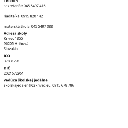
Telefón
sekretariát: 045 5497 416
riaditeľka: 0915 820 142
materská škola: 045 5497 088
Adresa školy
Krivec 1355
96205 Hriňová
Slovakia
IČO
37831291
DIČ
2021672961
vedúca školskej jedálne
skolskajedalen@zskrivec.eu, 0915 678 786