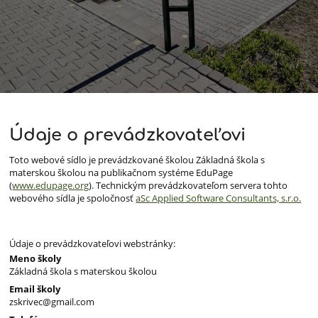
Údaje
Údaje o prevádzkovateľovi
o
Toto webové sídlo je prevádzkované školou Základná škola s
prevádzkovateľovi
materskou školou na publikačnom systéme EduPage
(
www.edupage.org
). Technickým prevádzkovateľom servera tohto
webového sídla je spoločnosť
aSc Applied Software Consultants, s.r.o.
Údaje o prevádzkovateľovi webstránky:
Meno školy
Základná škola s materskou školou
Email školy
zskrivec@gmail.com