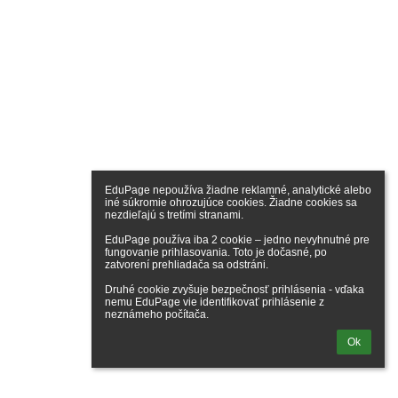
EduPage nepoužíva žiadne reklamné, analytické alebo 
iné súkromie ohrozujúce cookies. Žiadne cookies sa 
nezdieľajú s tretími stranami.

EduPage používa iba 2 cookie – jedno nevyhnutné pre 
fungovanie prihlasovania. Toto je dočasné, po 
zatvorení prehliadača sa odstráni.

Druhé cookie zvyšuje bezpečnosť prihlásenia - vďaka 
nemu EduPage vie identifikovať prihlásenie z 
neznámeho počítača.
Ok