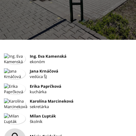
Ing. Eva Kamenská
Nepedagogickí
ekonóm
zamestnanci
Jana Krnáčová
vedúca ŠJ
Erika Paprčková
kuchárka
Karolína Marcineková
sekretárka
Milan Ľupták
školník