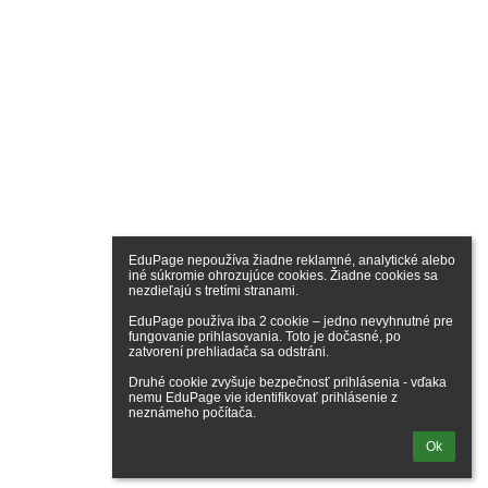
EduPage nepoužíva žiadne reklamné, analytické alebo 
iné súkromie ohrozujúce cookies. Žiadne cookies sa 
nezdieľajú s tretími stranami.

EduPage používa iba 2 cookie – jedno nevyhnutné pre 
fungovanie prihlasovania. Toto je dočasné, po 
zatvorení prehliadača sa odstráni.

Druhé cookie zvyšuje bezpečnosť prihlásenia - vďaka 
nemu EduPage vie identifikovať prihlásenie z 
neznámeho počítača.
Ok