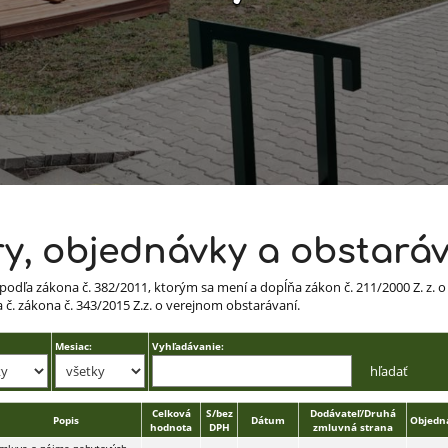
ry, objednávky a obstará
podľa zákona č. 382/2011, ktorým sa mení a dopĺňa zákon č. 211/2000 Z. z.
č. zákona č. 343/2015 Z.z. o verejnom obstarávaní.
Mesiac:
Vyhľadávanie:
Celková
S/bez
Dodávateľ/Druhá
Popis
Dátum
Objedn
hodnota
DPH
zmluvná strana