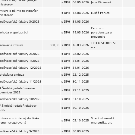
mluva o nájme nebytových
s DPH
06.05.2026
Jana Féderová
riestorov
mluva o nájme nebytových
s DPH
13.04.2026
Lukáš Panica
riestorov
odávateľské faktúry 3/2026
s DPH
31.03.2026
Centrum
ohoda o spolupráci
s DPH
19.03.2026
poradenstva a
prevencie
TESCO STORES SR,
arovacia zmluva
800,00
s DPH
16.03.2026
a.s.
odávateľské faktúry 2/2026
s DPH
28.02.2026
odávateľské faktúry 1/2026
s DPH
31.01.2026
odávateľské faktúry 12/2025
s DPH
31.01.2026
olektívna zmluva
s DPH
22.12.2025
odávateľské faktúry 11/2025
s DPH
30.11.2025
A Školská jedáleň mesiac
s DPH
27.11.2025
ovember 2025
odávateľské faktúry 10/2025
s DPH
31.10.2025
A školská jedáleň október
s DPH
30.10.2025
025
mluva o združenej dodávke
Stredoslovenská
s DPH
03.10.2025
lynu neregulovaná
energetika, a.s
odávateľské faktúry 9/2025
s DPH
30.09.2025