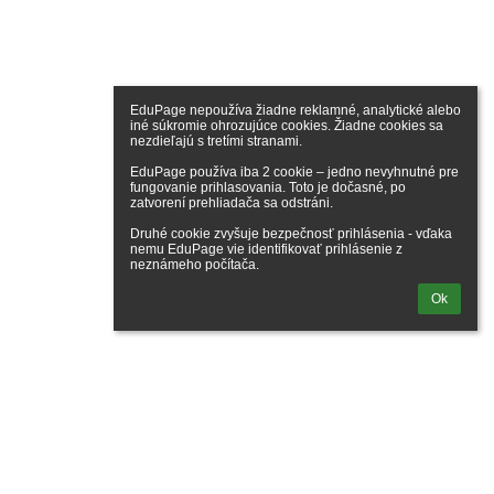
EduPage nepoužíva žiadne reklamné, analytické alebo 
iné súkromie ohrozujúce cookies. Žiadne cookies sa 
nezdieľajú s tretími stranami.

EduPage používa iba 2 cookie – jedno nevyhnutné pre 
fungovanie prihlasovania. Toto je dočasné, po 
zatvorení prehliadača sa odstráni.

Druhé cookie zvyšuje bezpečnosť prihlásenia - vďaka 
nemu EduPage vie identifikovať prihlásenie z 
neznámeho počítača.
Ok