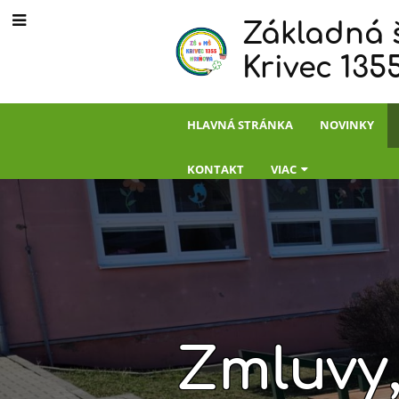
Základná 
Krivec 135
HLAVNÁ STRÁNKA
NOVINKY
KONTAKT
VIAC
Zmluvy,