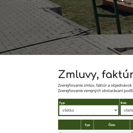
Zmluvy,
Zmluvy, faktú
Zverejňovanie zmlúv, faktúr a objednávok 
faktúry
Zverejňovanie verejných obstarávaní podľa 
Typ:
Rok:
Typ
Číslo