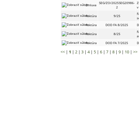
SEG/ZO/2025SEG20986-
Z
Zmluva
2
v
F
Faktúra
9/25
s
Faktúra
DOD FA 8/2025
D
F
Faktúra
8/25
a
Faktúra
DOD FA 7/2025
D
<<
|
1
|
2
|
3
|
4
|
5
|
6
|
7
|
8
|
9
|
10
|
>>