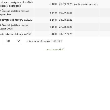
mluva o poskytovaní služieb
s DPH
29.09.2025
osobnyudaj.sk, s.r.o.
 oblasti segregácie
A Školská jedáleň mesiac
s DPH
09.09.2025
eptember
odávateľské faktúry 8/2025
s DPH
31.08.2025
A Školská jedáleň mesiac
s DPH
27.08.2025
ugust 2025
odávateľské faktúry 7/2025
s DPH
31.07.2025
zobrazené záznamy: 1-20/182
verzia pre tlač