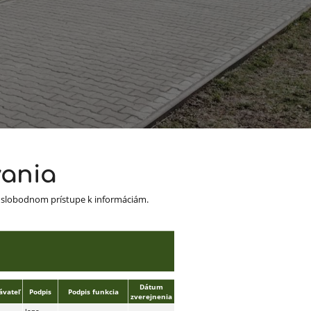
vania
 o slobodnom prístupe k informáciám.
Dátum
ávateľ
Podpis
Podpis funkcia
zverejnenia