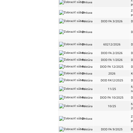
Z
Zmluva
p
Z
Zmluva
p
Faktúra
DOD FA 3/2026
D
Zmluva
D
Zmluva
60212/2026
D
Faktúra
DOD FA 2/2026
D
Faktúra
DOD FA 1/2026
D
Faktúra
DOD FA 12/2025
D
Zmluva
2026
K
Faktúra
DOD FA12/2025
D
F
Faktúra
11/25
n
Faktúra
DOD FA 10/2025
D
F
Faktúra
10/25
2
Z
Zmluva
p
Faktúra
DOD FA 9/2025
D