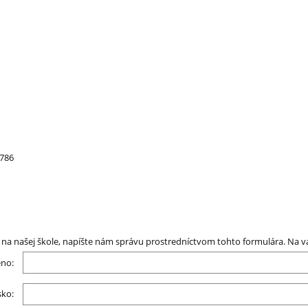
 786
na našej škole, napíšte nám správu prostredníctvom tohto formulára. Na v
no:
sko: