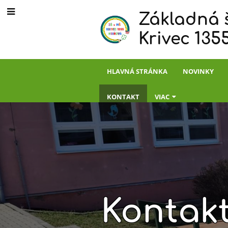
Základná 
Krivec 135
HLAVNÁ STRÁNKA
NOVINKY
KONTAKT
VIAC
Kontak