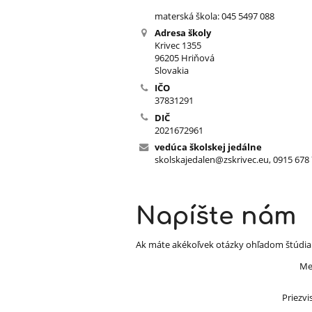
materská škola: 045 5497 088
Adresa školy
Krivec 1355
96205 Hriňová
Slovakia
IČO
37831291
DIČ
2021672961
vedúca školskej jedálne
skolskajedalen@zskrivec.eu, 0915 678
Napíšte nám
Ak máte akékoľvek otázky ohľadom štúdia 
Me
Priezvi