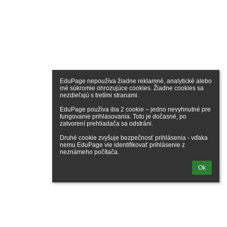
EduPage nepoužíva žiadne reklamné, analytické alebo 
iné súkromie ohrozujúce cookies. Žiadne cookies sa 
nezdieľajú s tretími stranami.

EduPage používa iba 2 cookie – jedno nevyhnutné pre 
fungovanie prihlasovania. Toto je dočasné, po 
zatvorení prehliadača sa odstráni.

Druhé cookie zvyšuje bezpečnosť prihlásenia - vďaka 
nemu EduPage vie identifikovať prihlásenie z 
neznámeho počítača.
Ok