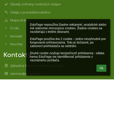
Zásady ochrany osobných údajov
Údaje o prevádzkovateľovi
Mapa stránok
EduPage nepoužíva žiadne reklamné, analytické alebo 
O nás
iné súkromie ohrozujúce cookies. Žiadne cookies sa 
nezdieľajú s tretími stranami.

Kontakt
EduPage používa iba 2 cookie – jedno nevyhnutné pre 
fungovanie prihlasovania. Toto je dočasné, po 
Novinky
zatvorení prehliadača sa odstráni.

Druhé cookie zvyšuje bezpečnosť prihlásenia - vďaka 
Kontakty
nemu EduPage vie identifikovať prihlásenie z 
neznámeho počítača.
Základná škola s materskou školou
Ok
zskrivec@gmail.com
sekretariát: 045 5497 416
riaditeľka: 0915 820 142
materská škola: 045 5497 088
Krivec 1355
96205 Hriňová