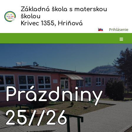
Základná škola s materskou
školou
Krivec 1355, Hriňová
Prihlásenie
Prázdniny
25//26