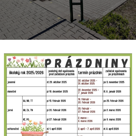
Prázdniny
25//26