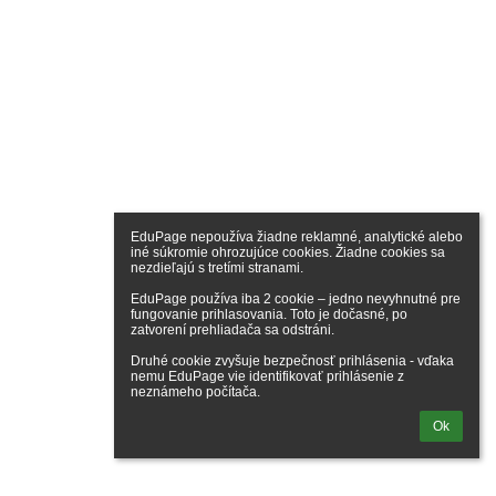
EduPage nepoužíva žiadne reklamné, analytické alebo 
iné súkromie ohrozujúce cookies. Žiadne cookies sa 
nezdieľajú s tretími stranami.

EduPage používa iba 2 cookie – jedno nevyhnutné pre 
fungovanie prihlasovania. Toto je dočasné, po 
zatvorení prehliadača sa odstráni.

Druhé cookie zvyšuje bezpečnosť prihlásenia - vďaka 
nemu EduPage vie identifikovať prihlásenie z 
neznámeho počítača.
Ok